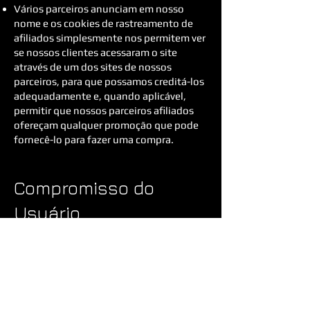
Vários parceiros anunciam em nosso
nome e os cookies de rastreamento de
afiliados simplesmente nos permitem ver
se nossos clientes acessaram o site
através de um dos sites de nossos
parceiros, para que possamos creditá-los
adequadamente e, quando aplicável,
permitir que nossos parceiros afiliados
ofereçam qualquer promoção que pode
fornecê-lo para fazer uma compra.
Compromisso do
Usuário
O usuário se compromete a fazer uso
adequado dos conteúdos e da
informação que o Circuito Bar oferece no
site e com caráter enunciativo, mas não
limitativo:
A) Não se envolver em atividades que