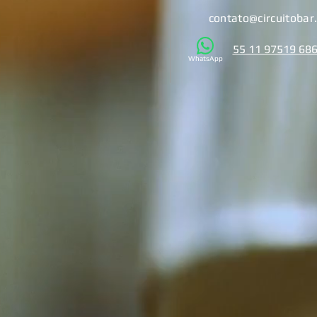
contato@circuitobar
55 11 97519 6
WhatsApp