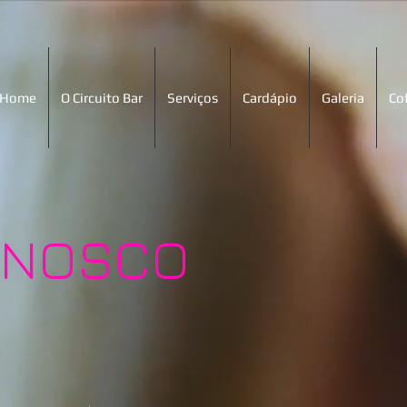
Home
O Circuito Bar
Serviços
Cardápio
Galeria
Co
ONOSCO